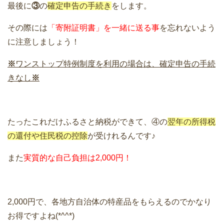
最後に
③
の
確定申告の手続き
をします。
その際には
「寄附証明書」を一緒に送る事
を忘れないよう
に注意しましょう！
※
ワンストップ特例制度を利用の場合は、確定申告の手続
きなし
※
たったこれだけふるさと納税ができて、④の
翌年の所得税
の還付や住民税の控除
が受けれるんです♪
また
実質的な自己負担は2,000円！
2,000円で、各地方自治体の特産品をもらえるのでかなり
お得ですよね(*^^*)