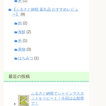
米
(1)
【ふるさと納税 返礼品 おすすめレビュ
ー】
(9)
肉
(2)
海鮮
(2)
米
(1)
果物
(3)
はちみつ
(1)
最近の投稿
ふるさと納税でシャインマスカ
ットをリピート！今回は山梨県
で！