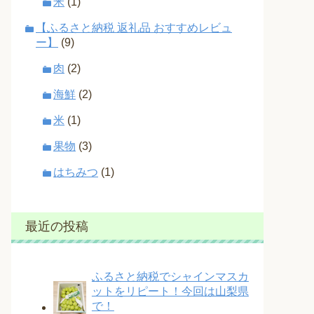
米
(1)
【ふるさと納税 返礼品 おすすめレビュ
ー】
(9)
肉
(2)
海鮮
(2)
米
(1)
果物
(3)
はちみつ
(1)
最近の投稿
ふるさと納税でシャインマスカ
ットをリピート！今回は山梨県
で！