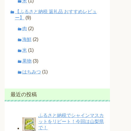
米
(1)
【ふるさと納税 返礼品 おすすめレビュ
ー】
(9)
肉
(2)
海鮮
(2)
米
(1)
果物
(3)
はちみつ
(1)
最近の投稿
ふるさと納税でシャインマスカ
ットをリピート！今回は山梨県
で！