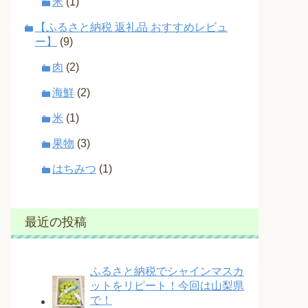
米
(1)
【ふるさと納税 返礼品 おすすめレビュ
ー】
(9)
肉
(2)
海鮮
(2)
米
(1)
果物
(3)
はちみつ
(1)
最近の投稿
ふるさと納税でシャインマスカ
ットをリピート！今回は山梨県
で！