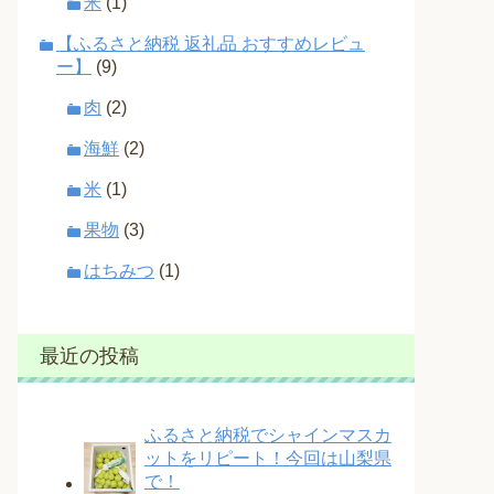
米
(1)
【ふるさと納税 返礼品 おすすめレビュ
ー】
(9)
肉
(2)
海鮮
(2)
米
(1)
果物
(3)
はちみつ
(1)
最近の投稿
ふるさと納税でシャインマスカ
ットをリピート！今回は山梨県
で！