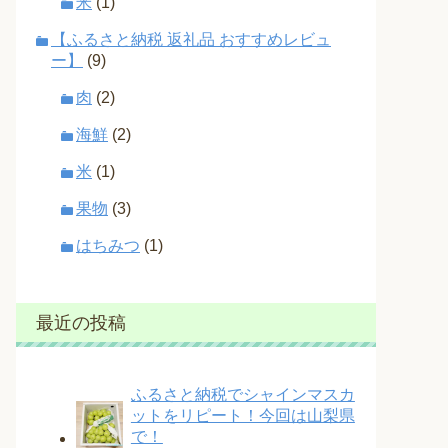
米
(1)
【ふるさと納税 返礼品 おすすめレビュ
ー】
(9)
肉
(2)
海鮮
(2)
米
(1)
果物
(3)
はちみつ
(1)
最近の投稿
ふるさと納税でシャインマスカ
ットをリピート！今回は山梨県
で！