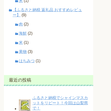
米
(1)
【ふるさと納税 返礼品 おすすめレビュ
ー】
(9)
肉
(2)
海鮮
(2)
米
(1)
果物
(3)
はちみつ
(1)
最近の投稿
ふるさと納税でシャインマスカ
ットをリピート！今回は山梨県
で！