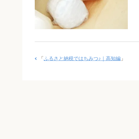
「
ふるさと納税ではちみつ♪｜高知編
」