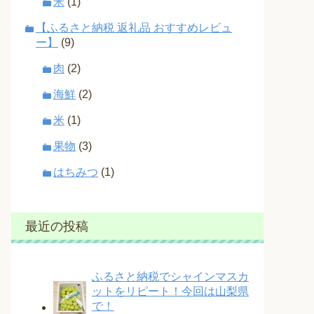
米
(1)
【ふるさと納税 返礼品 おすすめレビュ
ー】
(9)
肉
(2)
海鮮
(2)
米
(1)
果物
(3)
はちみつ
(1)
最近の投稿
ふるさと納税でシャインマスカ
ットをリピート！今回は山梨県
で！