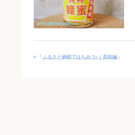
「
ふるさと納税ではちみつ♪｜高知編
」