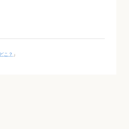
どこ？
」