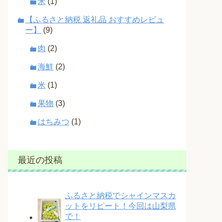
米
(1)
【ふるさと納税 返礼品 おすすめレビュ
ー】
(9)
肉
(2)
海鮮
(2)
米
(1)
果物
(3)
はちみつ
(1)
最近の投稿
ふるさと納税でシャインマスカ
ットをリピート！今回は山梨県
で！