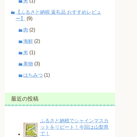
米
(1)
【ふるさと納税 返礼品 おすすめレビュ
ー】
(9)
肉
(2)
海鮮
(2)
米
(1)
果物
(3)
はちみつ
(1)
最近の投稿
ふるさと納税でシャインマスカ
ットをリピート！今回は山梨県
で！