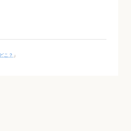
どこ？
」