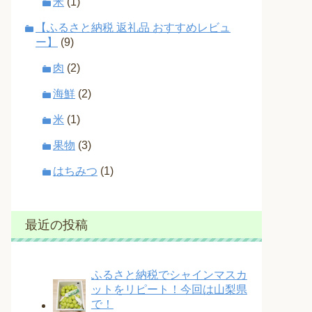
米
(1)
【ふるさと納税 返礼品 おすすめレビュ
ー】
(9)
肉
(2)
海鮮
(2)
米
(1)
果物
(3)
はちみつ
(1)
最近の投稿
ふるさと納税でシャインマスカ
ットをリピート！今回は山梨県
で！