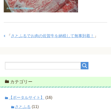
「
さとふるでお肉の佐賀牛を納税して無事到着！
」
カテゴリー
【ポータルサイト】
(16)
さとふる
(11)