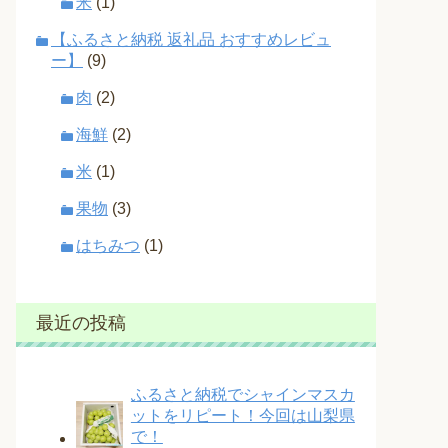
米
(1)
【ふるさと納税 返礼品 おすすめレビュ
ー】
(9)
肉
(2)
海鮮
(2)
米
(1)
果物
(3)
はちみつ
(1)
最近の投稿
ふるさと納税でシャインマスカ
ットをリピート！今回は山梨県
で！